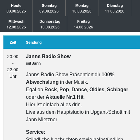
Heute
Sonntag
Montag
Dienstag
08.08.2026
09.08.2026
10.08.2026
11.08.2026
Mittwoch
Donnerstag
Freitag
12.08.2026
13.08.2026
14.08.2026
Zeit
Sendung
Janns Radio Show
20:00
-
mit
Jann
22:00
Janns Radio Show Präsentiert dir
100%
Uhr
Abwechslung
in der Musik.
Egal ob
Rock, Pop, Dance, Oldies, Schlager
oder der
Aktuelle Nr.1 Hit
.
Hier ist einfach alles drin.
Live aus dem Hauptstudio in Upgant-Schott mit
Jann Mietzner
Service:
Stündliche Nachrichten sowie halbstündlich